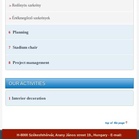
Redőnyös szekrény
Értékmegőrző szekrények
Planning
6
Stadium chair
7
Project management
8
OUR ACTIVITIES
Interior decoration
1
H-8000 Székesfehérvár, Arany János street 19., Hungary - E-mail: