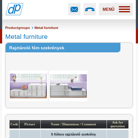
MENÜ
Productgroups
Metal furniture
Metal furniture
Rajztároló fém szekrények
Ask for
Code
Picture
Name / Dimensions / Comment
quotation
5 fiókos rajztároló szekrény