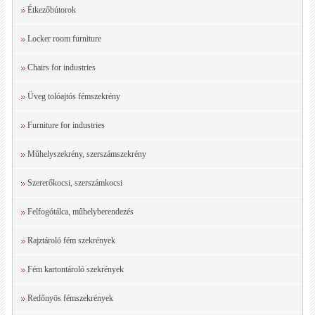
Étkezőbútorok
Locker room furniture
Chairs for industries
Üveg tolóajtós fémszekrény
Furniture for industries
Műhelyszekrény, szerszámszekrény
Szererőkocsi, szerszámkocsi
Felfogótálca, műhelyberendezés
Rajztároló fém szekrények
Fém kartontároló szekrények
Redőnyös fémszekrények