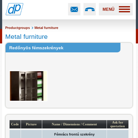
MENÜ
Productgroups
Metal furniture
Metal furniture
Redőnyös fémszekrények
Ask for
Code
Picture
Name / Dimensions / Comment
quotation
Fémrács frontú szekrény