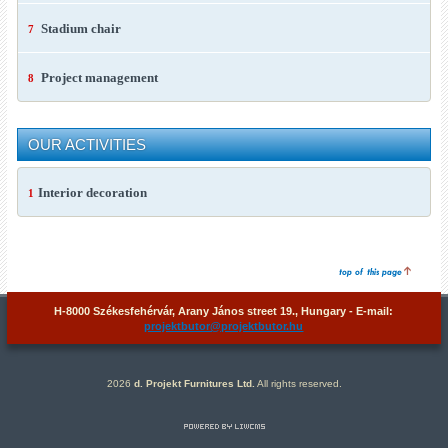
Stadium chair
7
Project management
8
OUR ACTIVITIES
Interior decoration
1
H-8000 Székesfehérvár, Arany János street 19., Hungary - E-mail:
projektbutor@projektbutor.hu
2026
d. Projekt Furnitures Ltd.
All rights reserved.