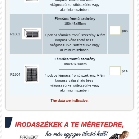
világosszürke, sötétszürke vagy
alumínium színben.
Fémrács frontú szekrény
180x45x85cm
pcs
R1802
1 polcos fémrács frontú szekrény. A fém
korpusz válaszható bézs,
világosszürke, sötétszürke vagy
alumínium színben.
Fémrács frontú szekrény
180x45x200cm
pcs
R1804
4 polcos fémrács frontú szekrény. A fém
korpusz válaszható bézs,
világosszürke, sötétszürke vagy
alumínium színben.
The data are indicative.