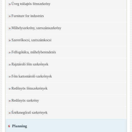
Üveg tolóajtós fémszekrény
Furniture for industries
Műhelyszekrény, szerszámszekrény
Szererőkocsi, szerszámkocsi
Felfogótálca, műhelyberendezés
Rajztároló fém szekrények
Fém kartontároló szekrények
Redőnyös fémszekrények
Redőnyös szekrény
Értékmegőrző szekrények
Planning
6